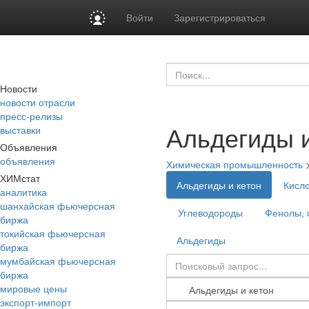
Войти
Зарегистрироваться
Новости
новости отрасли
пресс-релизы
Альдегиды и
выставки
Объявления
объявления
Химическая промышленность
ХИМстат
Альдегиды и кетон
Кисло
аналитика
шанхайская фьючерсная
Углеводороды
Фенолы, 
биржа
токийская фьючерсная
Альдегиды
биржа
мумбайская фьючерсная
биржа
мировые цены
экспорт-импорт