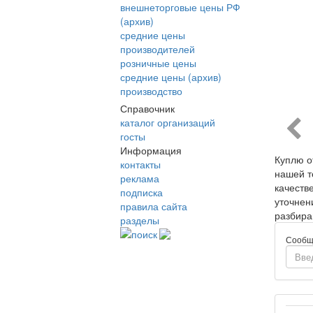
внешнеторговые цены РФ
(архив)
средние цены
производителей
розничные цены
средние цены (архив)
производство
Справочник
каталог организаций
госты
Информация
Куплю о
контакты
нашей т
реклама
качеств
подписка
уточнен
правила сайта
разбира
разделы
поиск
Сообщ