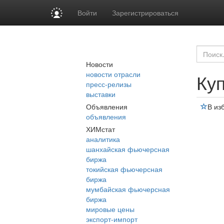
Войти
Зарегистрироваться
Новости
новости отрасли
Ку
пресс-релизы
выставки
Объявления
В из
объявления
ХИМстат
аналитика
шанхайская фьючерсная
биржа
токийская фьючерсная
биржа
мумбайская фьючерсная
биржа
мировые цены
экспорт-импорт