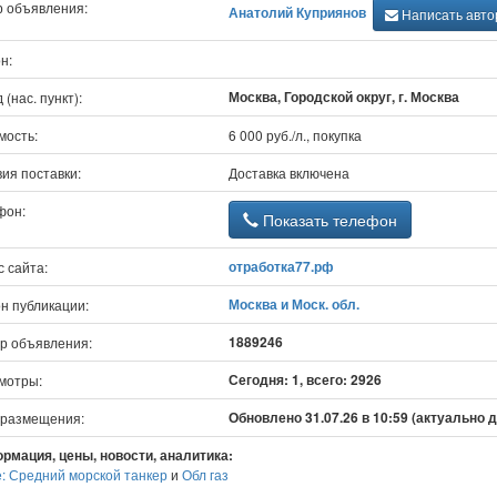
р объявления:
Анатолий Куприянов
Написать авто
н:
Москва, Городской округ, г. Москва
 (нас. пункт):
мость:
6 000 руб./л., покупка
ия поставки:
Доставка включена
фон:
Показать телефон
отработка77.рф
 сайта:
Москва и Моск. обл.
н публикации:
1889246
р объявления:
Сегодня: 1, всего: 2926
мотры:
Обновлено 31.07.26 в 10:59 (актуально д
 размещения:
рмация, цены, новости, аналитика:
е: Средний морской танкер
и
Обл газ