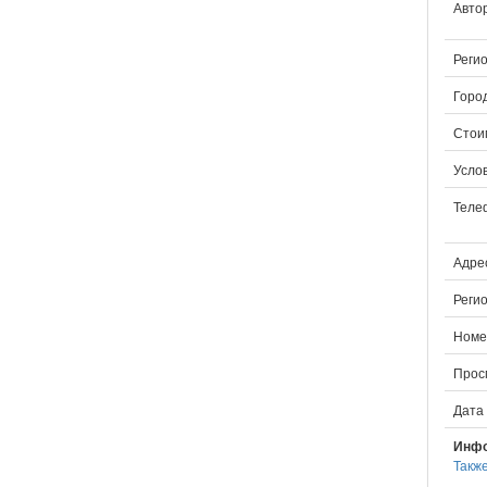
Авто
Регио
Город
Стои
Услов
Теле
Адрес
Регио
Номе
Прос
Дата
Инфо
Такж