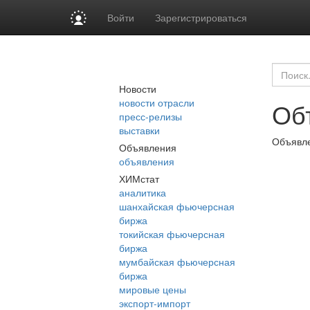
Войти
Зарегистрироваться
Новости
новости отрасли
Об
пресс-релизы
выставки
Объявле
Объявления
объявления
ХИМстат
аналитика
шанхайская фьючерсная
биржа
токийская фьючерсная
биржа
мумбайская фьючерсная
биржа
мировые цены
экспорт-импорт