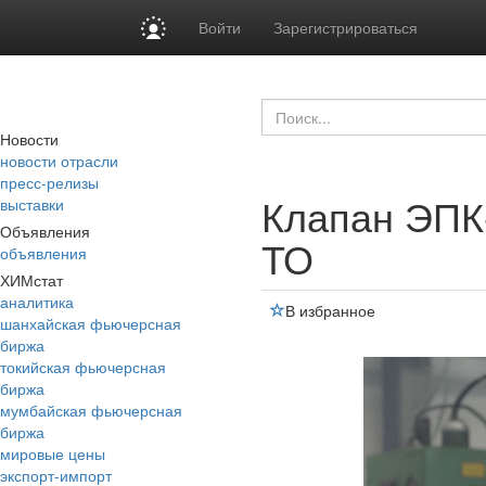
Войти
Зарегистрироваться
Новости
новости отрасли
пресс-релизы
Клапан ЭПК-
выставки
Объявления
ТО
объявления
ХИМстат
аналитика
В избранное
шанхайская фьючерсная
биржа
токийская фьючерсная
биржа
мумбайская фьючерсная
биржа
мировые цены
экспорт-импорт