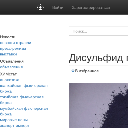
Войти
Зарегистрироваться
Новости
новости отрасли
пресс-релизы
Дисульфид 
выставки
Объявления
объявления
В избранное
ХИМстат
аналитика
шанхайская фьючерсная
биржа
токийская фьючерсная
биржа
мумбайская фьючерсная
биржа
мировые цены
экспорт-импорт