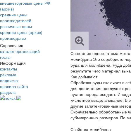
внешнеторговые цены РФ
(архив)
средние цены
производителей
розничные цены
средние цены (архив)
производство
Справочник
каталог организаций
Сочетание одного атома мета
госты
молибдена Это серебристо-че
Информация
руда для молибдена. Руда доб
контакты
результате чего материал вык
реклама
Как добывают
подписка
Обработка руды включает в се
правила сайта
для достижения наилучших рез
разделы
пустая порода оседает. Иногд
поиск
кислотное выщелачивание. В э
другие запатентованные метод
Окончательно обработанные ч
субмикронных размеров. По вн
Свойства молибдена