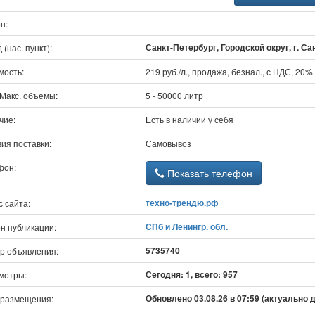
н:
Санкт-Петербург, Городской округ, г. С
 (нас. пункт):
мость:
219 руб./л., продажа, безнал., с НДС, 20%
/Макс. объемы:
5 - 50000 литр
чие:
Есть в наличии у себя
ия поставки:
Самовывоз
фон:
Показать телефон
техно-трендю.рф
 сайта:
СПб и Ленингр. обл.
н публикации:
5735740
р объявления:
Сегодня: 1, всего: 957
мотры:
Обновлено 03.08.26 в 07:59 (актуально д
 размещения: