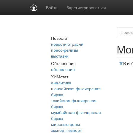
Войти
Зарегистрироваться
Новости
новости отрасли
Мо
пресс-релизы
выставки
Объявления
В из
объявления
ХИМстат
аналитика
шанхайская фьючерсная
биржа
токийская фьючерсная
биржа
мумбайская фьючерсная
биржа
мировые цены
экспорт-импорт