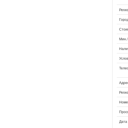
Регио
Город
Стои
Мин.
Нали
Услов
Теле
Адрес
Регио
Номе
Прос
Дата