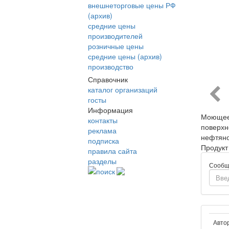
внешнеторговые цены РФ
(архив)
средние цены
производителей
розничные цены
средние цены (архив)
производство
Справочник
каталог организаций
госты
Информация
Моющее 
контакты
поверхн
реклама
нефтяно
подписка
Продукт
правила сайта
разделы
Сообщ
поиск
Авто