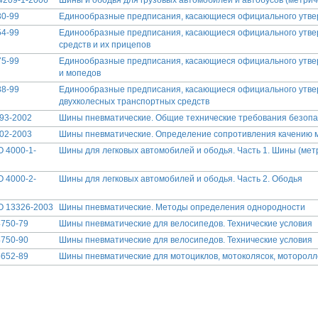
4209-1-2006
Шины и ободья для грузовых автомобилей и автобусов (метрич
30-99
Единообразные предписания, касающиеся официального утве
54-99
Единообразные предписания, касающиеся официального утве
средств и их прицепов
75-99
Единообразные предписания, касающиеся официального утве
и мопедов
88-99
Единообразные предписания, касающиеся официального утв
двухколесных транспортных средств
93-2002
Шины пневматические. Общие технические требования безопа
02-2003
Шины пневматические. Определение сопротивления качению 
 4000-1-
Шины для легковых автомобилей и ободья. Часть 1. Шины (мет
 4000-2-
Шины для легковых автомобилей и ободья. Часть 2. Ободья
О 13326-2003
Шины пневматические. Методы определения однородности
750-79
Шины пневматические для велосипедов. Технические условия
750-90
Шины пневматические для велосипедов. Технические условия
652-89
Шины пневматические для мотоциклов, мотоколясок, моторолл