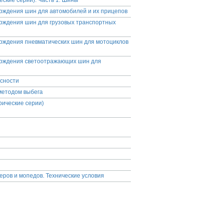
еские серии). Часть 1. Шины
рждения шин для автомобилей и их прицепов
рждения шин для грузовых транспортных
рждения пневматических шин для мотоциклов
ерждения светоотражающих шин для
сности
методом выбега
рические серии)
еров и мопедов. Технические условия