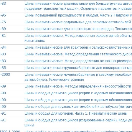
-83
Шины пневматические диагональные для большегрузных автом
подьемно-транспортных машин. Основные параметры и разм
-95
Шины повышенной проходимости и ободья. Часть 2. Нагрузки 
-75
Шины пневматические радиальные для легковых автомобилей
-89
Шины пневматические для спортивных велосипедов. Техническ
-81
Шины пневматические. Метод измерения эффективной обкаты
испытаниях
-84
Шины пневматические для тракторов и сельскохозяйственных
-83
Шины пневматические. Метод определения статического дисб
-83
Шины пневматические. Метод определения основных размеро
-85
Шины пневматические крупногабаритные для внедорожных кар
5-2003
Шины пневматические крупногабаритные и сверхкрупногабар
автомобилей. Технические условия
-89
Шины пневматические. Методы определения износостойкости
-90
Шины и ободья для мотоциклов (серии с кодовым обозначением
-90
Шины и ободья для мотоциклов (серии с кодовым обозначением)
-90
Шины и ободья для грузовых автомобилей и автобусов (метрич
-91
Шины и ободья для мопедов. Часть 1. Пневматические шины
-91
Шины и ободья для мотоциклов (кодированные серии). Коды диа
шины