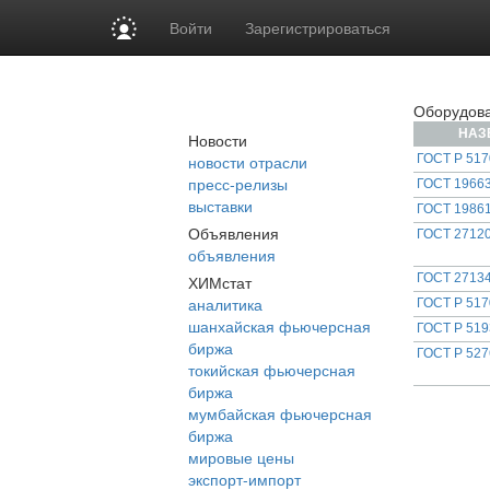
Войти
Зарегистрироваться
Оборудова
НАЗ
Новости
новости отрасли
ГОСТ Р 517
пресс-релизы
ГОСТ 19663
выставки
ГОСТ 19861
Объявления
ГОСТ 27120
объявления
ГОСТ 27134
ХИМстат
аналитика
ГОСТ Р 517
шанхайская фьючерсная
ГОСТ Р 519
биржа
ГОСТ Р 527
токийская фьючерсная
биржа
мумбайская фьючерсная
биржа
мировые цены
экспорт-импорт