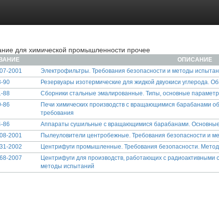
ние для химической промышленности прочее
ВАНИЕ
ОПИСАНИЕ
07-2001
Электрофильтры. Требования безопасности и методы испыта
-90
Резервуары изотермические для жидкой двуокиси углерода. О
-88
Сборники стальные эмалированные. Типы, основные парамет
-86
Печи химических производств с вращающимися барабанами об
требования
-86
Аппараты сушильные с вращающимися барабанами. Основные
08-2001
Пылеуловители центробежные. Требования безопасности и м
31-2002
Центрифуги промышленные. Требования безопасности. Мето
68-2007
Центрифуги для производств, работающих с радиоактивными 
методы испытаний