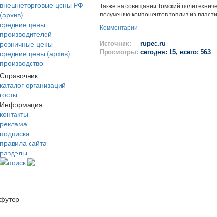
внешнеторговые цены РФ
Также на совещании Томский политехнич
(архив)
получению компонентов топлив из пласти
средние цены
Комментарии
производителей
розничные цены
Источник:
rupec.ru
средние цены (архив)
Просмотры:
сегодня: 15, всего: 563
производство
Справочник
каталог организаций
госты
Информация
контакты
реклама
подписка
правила сайта
разделы
поиск
футер