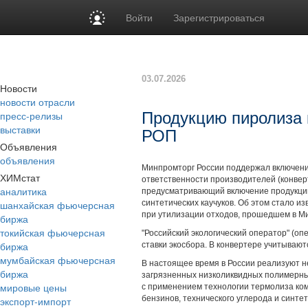
Войти
Зарегистрироваться
03.07.2026
Новости
новости отрасли
пресс-релизы
Продукцию пиролиза 
выставки
РОП
Объявления
объявления
Минпромторг России поддержал включени
ХИМстат
ответственности производителей (конвер
аналитика
предусматривающий включение продукции 
шанхайская фьючерсная
синтетических каучуков. Об этом стало 
при утилизации отходов, прошедшем в 
биржа
токийская фьючерсная
"Российский экологический оператор" (оп
биржа
ставки экосбора. В конвертере учитыва
мумбайская фьючерсная
В настоящее время в России реализуют н
биржа
загрязненных низколиквидных полимерных
мировые цены
с применением технологии термолиза ко
бензинов, технического углерода и синтет
экспорт-импорт