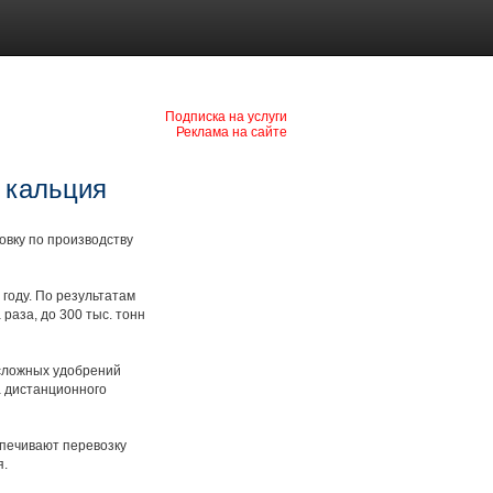
Подписка на услуги
Реклама на сайте
а кальция
овку по производству
году. По результатам
раза, до 300 тыс. тонн
 сложных удобрений
а дистанционного
спечивают перевозку
я.