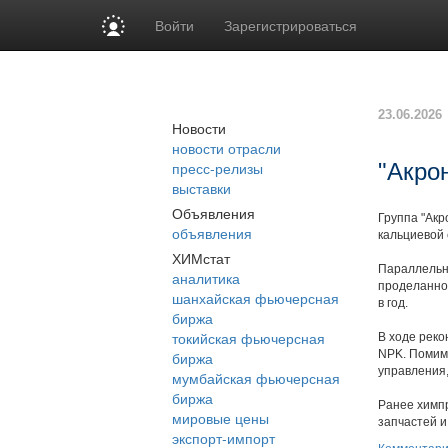
Войти
Зарегистрироваться
23.06.2026
Новости
новости отрасли
пресс-релизы
"Акро
выставки
Объявления
Группа "Акр
объявления
кальциевой 
ХИМстат
Параллельно
аналитика
проделанной
шанхайская фьючерсная
в год.
биржа
токийская фьючерсная
В ходе реко
NPK. Помимо
биржа
управления,
мумбайская фьючерсная
биржа
Ранее химп
мировые цены
запчастей 
экспорт-импорт