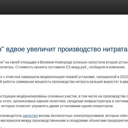
н" вдвое увеличит производство нитрат
он" на своей площадке в Великом Новгороде успешно запустила вторую устан
селитры. Стоимость проекта составила 3,5 млрд руб., сообщили в компании.
 с этим она завершила модернизацию первой установки, запущенной в 2022 
 работы суммарная мощность производства нитрата кальция вырастет в два 
нструкции модернизированы основные участки, в том числе на производстве
 этого, организована единая логистика, складская инфраструктура и систем
 которые позволят управлять двумя установками одним оператором.
роизводитель
запустил
восемь беспилотных электрогрузовиков, которые обе
и материалов между производственными и складскими объектами предприяти