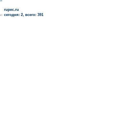
ии
rupec.ru
ы:
сегодня: 2, всего: 391