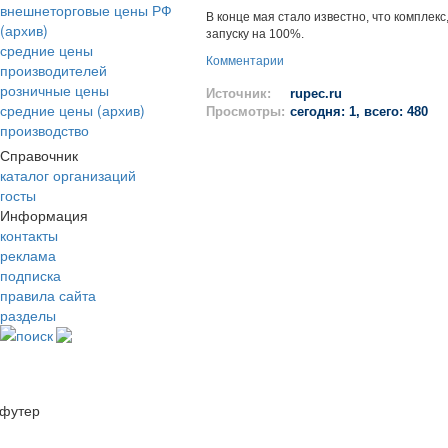
внешнеторговые цены РФ
В конце мая стало известно, что компле
(архив)
запуску на 100%.
средние цены
Комментарии
производителей
розничные цены
Источник:
rupec.ru
средние цены (архив)
Просмотры:
сегодня: 1, всего: 480
производство
Справочник
каталог организаций
госты
Информация
контакты
реклама
подписка
правила сайта
разделы
поиск
футер