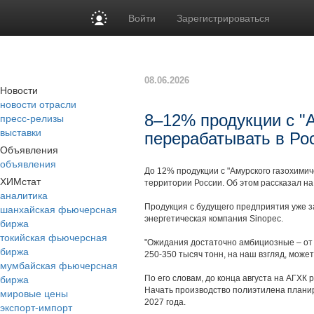
Войти
Зарегистрироваться
08.06.2026
Новости
новости отрасли
пресс-релизы
8–12% продукции с "
выставки
перерабатывать в Ро
Объявления
объявления
До 12% продукции с "Амурского газохимич
ХИМстат
территории России. Об этом рассказал н
аналитика
шанхайская фьючерсная
Продукция с будущего предприятия уже з
энергетическая компания Sinopec.
биржа
токийская фьючерсная
"Ожидания достаточно амбициозные – от 
биржа
250-350 тысяч тонн, на наш взгляд, може
мумбайская фьючерсная
биржа
По его словам, до конца августа на АГХК
Начать производство полиэтилена планиру
мировые цены
2027 года.
экспорт-импорт