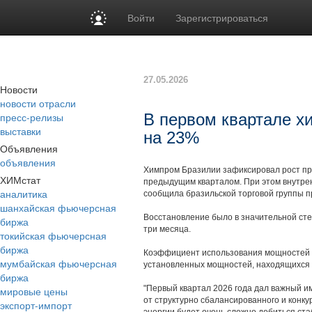
Войти
Зарегистрироваться
27.05.2026
Новости
новости отрасли
пресс-релизы
В первом квартале х
выставки
на 23%
Объявления
объявления
Химпром Бразилии зафиксировал рост про
ХИМстат
предыдущим кварталом. При этом внутрен
аналитика
сообщила бразильской торговой группы п
шанхайская фьючерсная
Восстановление было в значительной сте
биржа
три месяца.
токийская фьючерсная
биржа
Коэффициент использования мощностей т
мумбайская фьючерсная
установленных мощностей, находящихся в
биржа
"Первый квартал 2026 года дал важный и
мировые цены
от структурно сбалансированного и конк
экспорт-импорт