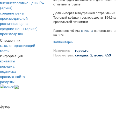
энергии будет очень сложно добиться ст
внешнеторговые цены РФ
отметили в группе.
(архив)
средние цены
Доля импорта в внутреннем потреблении х
производителей
Торговый дефицит сектора достиг $54,9 мл
бразильской экономики.
розничные цены
средние цены (архив)
Ранее республика
снизила
налоговые ста
производство
на 60%.
Справочник
Комментарии
каталог организаций
госты
Источник:
rupec.ru
Информация
Просмотры:
сегодня: 2, всего: 659
контакты
реклама
подписка
правила сайта
разделы
поиск
футер