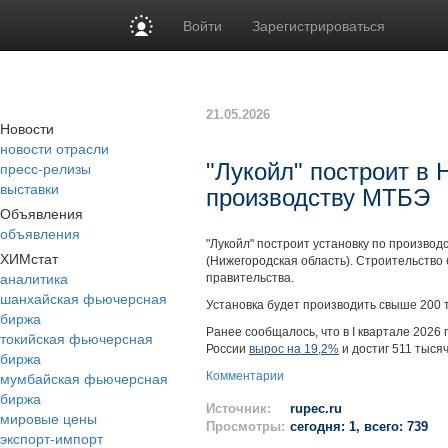
Войти
Зарегистрироваться
21.05.2026
Новости
новости отрасли
пресс-релизы
"Лукойл" построит в 
выставки
производству МТБЭ
Объявления
объявления
"Лукойл" построит установку по производ
ХИМстат
(Нижегородская область). Строительство
аналитика
правительства.
шанхайская фьючерсная
Установка будет производить свыше 200 
биржа
Ранее сообщалось, что в I квартале 202
токийская фьючерсная
России
вырос на 19,2%
и достиг 511 тысяч
биржа
мумбайская фьючерсная
Комментарии
биржа
Источник:
rupec.ru
мировые цены
Просмотры:
сегодня: 1, всего: 739
экспорт-импорт