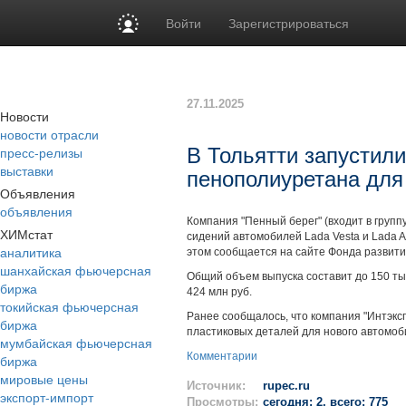
Войти
Зарегистрироваться
27.11.2025
Новости
новости отрасли
пресс-релизы
В Тольятти запустил
выставки
пенополиуретана для 
Объявления
объявления
Компания "Пенный берег" (входит в групп
ХИМстат
сидений автомобилей Lada Vesta и Lada A
аналитика
этом сообщается на сайте Фонда развит
шанхайская фьючерсная
Общий объем выпуска составит до 150 тыс
биржа
424 млн руб.
токийская фьючерсная
Ранее сообщалось, что компания "Интэксп
биржа
пластиковых деталей для нового автомоби
мумбайская фьючерсная
Комментарии
биржа
мировые цены
Источник:
rupec.ru
экспорт-импорт
Просмотры:
сегодня: 2, всего: 775