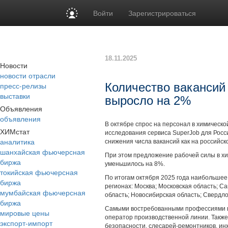
Войти
Зарегистрироваться
18.11.2025
Новости
новости отрасли
пресс-релизы
Количество вакансий
выставки
выросло на 2%
Объявления
объявления
В октябре спрос на персонал в химическ
ХИМстат
исследования сервиса SuperJob для Росс
аналитика
снижения числа вакансий как на российск
шанхайская фьючерсная
При этом предложение рабочей силы в хи
биржа
уменьшилось на 8%.
токийская фьючерсная
По итогам октября 2025 года наибольшее
биржа
регионах: Москва; Московская область; С
мумбайская фьючерсная
область; Новосибирская область; Свердло
биржа
Самыми востребованными профессиями в
мировые цены
оператор производственной линии. Также
экспорт-импорт
безопасности, слесарей-ремонтников, ин