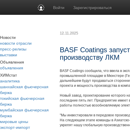
Войти
Зарегистрироваться
12.11.2025
Новости
новости отрасли
пресс-релизы
BASF Coatings запус
выставки
производству ЛКМ
Объявления
объявления
BASF Coatings сообщила, что ввела в эк
ХИМстат
промышленной площадке в Мюнстере (Герм
аналитика
дальнейшем будут продаваться сторонни
шанхайская фьючерсная
проекта и мощность производства в комп
биржа
Новый завод, проектирование которого на
токийская фьючерсная
последние пять лет. Предприятие имеет 
биржа
работы полностью возобновляемую элект
мумбайская фьючерсная
биржа
"Мы инвестировали в передовое производ
На следующем этапе команды в Азиатско-
мировые цены
укрепят нашу глобальную производственн
экспорт-импорт