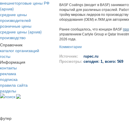
внешнеторговые цены РФ
BASF Coatings (входит в BASF) занимает
(архив)
покрытий для различных отраслей. Работа
средние цены
тройку мировых лидеров по производству
производителей
оборудования (OEM) и ЛКМ для авторемо
розничные цены
Ранее сообщалось, что концерн BASF
про
средние цены (архив)
управлением Carlyle Group и Qatar Investm
производство
2026 года.
Справочник
Комментарии
каталог организаций
госты
Источник:
rupec.ru
Информация
Просмотры:
сегодня: 1, всего: 569
контакты
реклама
подписка
правила сайта
разделы
поиск
футер