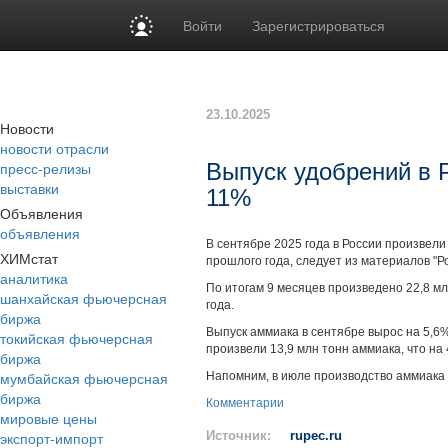
Войти
Зарегистрироваться
23.10.2025
Новости
новости отрасли
пресс-релизы
Выпуск удобрений в Р
выставки
11%
Объявления
объявления
В сентябре 2025 года в России произвели
ХИМстат
прошлого года, следует из материалов "Ро
аналитика
По итогам 9 месяцев произведено 22,8 мл
шанхайская фьючерсная
года.
биржа
Выпуск аммиака в сентябре вырос на 5,6% 
токийская фьючерсная
произвели 13,9 млн тонн аммиака, что на
биржа
мумбайская фьючерсная
Напомним, в июле производство аммиака
биржа
Комментарии
мировые цены
экспорт-импорт
Источник:
rupec.ru