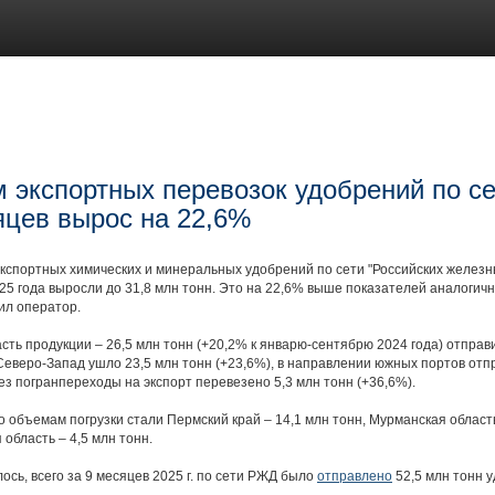
 экспортных перевозок удобрений по с
яцев вырос на 22,6%
кспортных химических и минеральных удобрений по сети "Российских железных
25 года выросли до 31,8 млн тонн. Это на 22,6% выше показателей аналогич
ил оператор.
сть продукции – 26,5 млн тонн (+20,2% к январю-сентябрю 2024 года) отправ
Северо-Запад ушло 23,5 млн тонн (+23,6%), в направлении южных портов отп
рез погранпереходы на экспорт перевезено 5,3 млн тонн (+36,6%).
 объемам погрузки стали Пермский край – 14,1 млн тонн, Мурманская область
 область – 4,5 млн тонн.
ось, всего за 9 месяцев 2025 г. по сети РЖД было
отправлено
52,5 млн тонн у