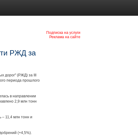
Подписка на услуги
Реклама на сайте
ети РЖД за
 дорог" (РЖД) за III
ного периода прошлого
илась в направлении
равлено 2,9 млн тонн
 – 11,4 млн тонн и
добрений (+4,5%).