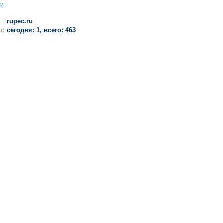
ии
rupec.ru
ы:
сегодня: 1, всего: 463