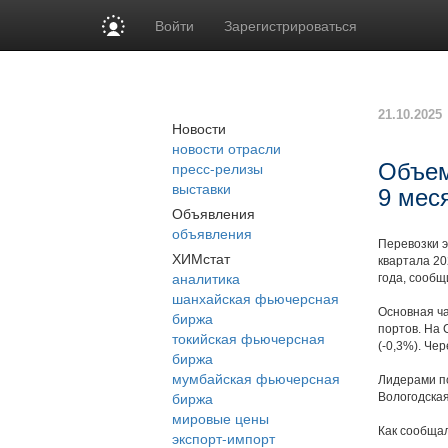
Войти
Зарегистрироваться
21.10.2025
Новости
новости отрасли
пресс-релизы
Объем
выставки
9 мес
Объявления
объявления
Перевозки э
ХИМстат
квартала 20
аналитика
года, сообщ
шанхайская фьючерсная
Основная ча
биржа
портов. На 
токийская фьючерсная
(-0,3%). Че
биржа
мумбайская фьючерсная
Лидерами по
биржа
Вологодская
мировые цены
Как сообщал
экспорт-импорт