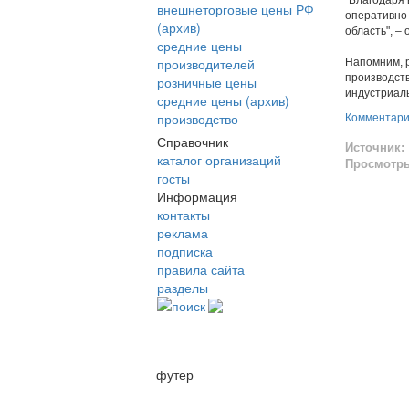
"Благодаря
внешнеторговые цены РФ
оперативно 
(архив)
область", –
средние цены
производителей
Напомним, р
производств
розничные цены
индустриаль
средние цены (архив)
производство
Комментар
Справочник
Источник:
каталог организаций
Просмотр
госты
Информация
контакты
реклама
подписка
правила сайта
разделы
поиск
футер