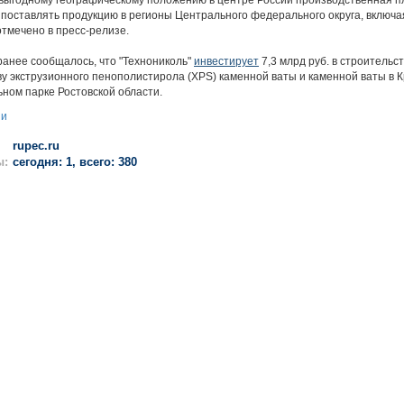
 выгодному географическому положению в центре России производственная 
поставлять продукцию в регионы Центрального федерального округа, включа
 отмечено в пресс-релизе.
анее сообщалось, что "Технониколь"
инвестирует
7,3 млрд руб. в строительст
у экструзионного пенополистирола (XPS) каменной ваты и каменной ваты в 
ном парке Ростовской области.
ии
rupec.ru
ы:
сегодня: 1, всего: 380