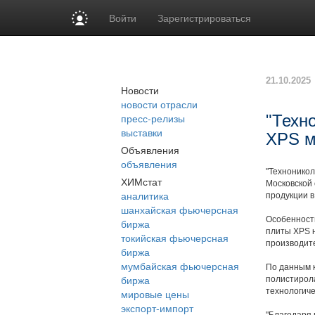
Войти
Зарегистрироваться
21.10.2025
Новости
новости отрасли
пресс-релизы
"Техн
выставки
XPS м
Объявления
объявления
"Техноникол
ХИМстат
Московской 
аналитика
продукции в
шанхайская фьючерсная
Особенност
биржа
плиты XPS 
токийская фьючерсная
производит
биржа
мумбайская фьючерсная
По данным к
биржа
полистирол
технологиче
мировые цены
экспорт-импорт