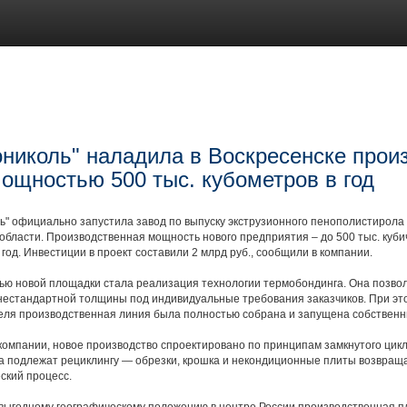
ониколь" наладила в Воскресенске прои
ощностью 500 тыс. кубометров в год
ь" официально запустила завод по выпуску экструзионного пенополистирола 
области. Производственная мощность нового предприятия – до 500 тыс. куби
 год. Инвестиции в проект составили 2 млрд руб., сообщили в компании.
ью новой площадки стала реализация технологии термобондинга. Она позвол
нестандартной толщины под индивидуальные требования заказчиков. При эт
еля производственная линия была полностью собрана и запущена собственн
омпании, новое производство спроектировано по принципам замкнутого цикл
а подлежат рециклингу — обрезки, крошка и некондиционные плиты возвращ
ский процесс.