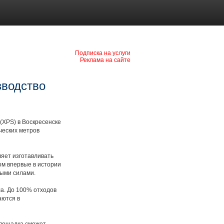
Подписка на услуги
Реклама на сайте
зводство
(XPS) в Воскресенске
ческих метров
яет изготавливать
ом впервые в истории
ыми силами.
а. До 100% отходов
аются в