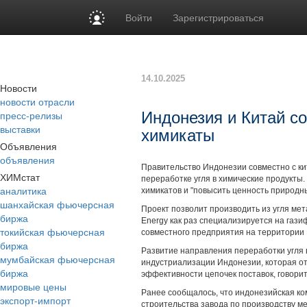
Войти
Зарегистрироваться
14.10.2025
Новости
новости отрасли
пресс-релизы
Индонезия и Китай со
выставки
химикаты
Объявления
объявления
Правительство Индонезии совместно с ки
ХИМстат
переработке угля в химические продукты
аналитика
химикатов и "повысить ценность природны
шанхайская фьючерсная
Проект позволит производить из угля ме
биржа
Energy как раз специализируется на газ
токийская фьючерсная
совместного предприятия на территории
биржа
Развитие направления переработки угля 
мумбайская фьючерсная
индустриализации Индонезии, которая о
биржа
эффективности цепочек поставок, говори
мировые цены
Ранее сообщалось, что индонезийская ко
экспорт-импорт
строительства завода по производству ме