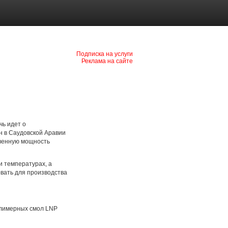
Подписка на услуги
Реклама на сайте
чь идет о
н в Саудовской Аравии
твенную мощность
 температурах, а
вать для производства
лимерных смол LNP