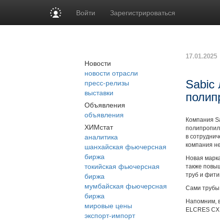
Войти
Зарегистрироваться
17.01.2025
Новости
новости отрасли
пресс-релизы
Sabic
выставки
полип
Объявления
объявления
Компания Sa
ХИМстат
полипропиле
аналитика
в сотруднич
шанхайская фьючерсная
компания не
биржа
Новая марк
токийская фьючерсная
также повы
биржа
труб и фити
мумбайская фьючерсная
Сами трубы 
биржа
Напомним, в
мировые цены
ELCRES CX
экспорт-импорт