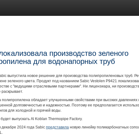
 локализовала производство зеленого
ропилена для водонапорных труб
bic выпустила новое решение для производства полипропиленовых труб. Ре
не зеленого цвета. Продукт под названием Sabic Vestolen P9421 локализова
естве с "ведущими отраслевыми партнерами". Ни лицензиара, ни производс
 раскрывает.
а полипропилена обладает улучшенными свойствами при высоких давлениях и
шенной долговечностью и надежностью. Поэтому ее предполагается использо
нгов для холодной и горячей воды.
будет выпускать Al Koblan Thermopipe Factory.
 декабре 2024 года Sabic
представила
новую линейку поликарбонатных сопо
L.