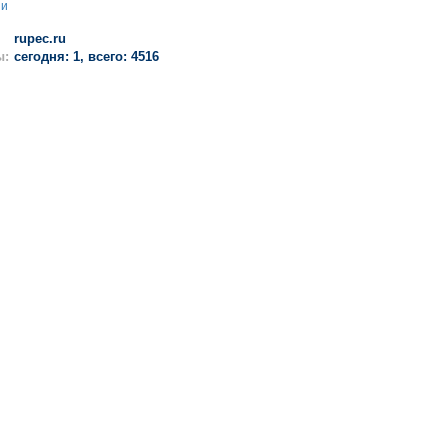
ии
rupec.ru
ы:
сегодня: 1, всего: 4516