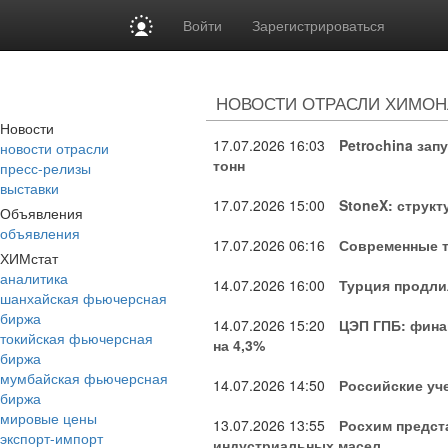
Войти
Зарегистрироваться
НОВОСТИ ОТРАСЛИ ХИМО
Новости
17.07.2026
16:03
Petroсhina зап
новости отрасли
тонн
пресс-релизы
выставки
17.07.2026
15:00
StoneX: струк
Объявления
объявления
17.07.2026
06:16
Современные т
ХИМстат
аналитика
14.07.2026
16:00
Турция продли
шанхайская фьючерсная
биржа
14.07.2026
15:20
ЦЭП ГПБ: фина
токийская фьючерсная
на 4,3%
биржа
мумбайская фьючерсная
14.07.2026
14:50
Российские уч
биржа
мировые цены
13.07.2026
13:55
Росхим предст
экспорт-импорт
индустриальных масел