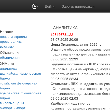
Войти
Зарегистрироваться
АНАЛИТИКА
Новости
1
2
3
4
5
6
7
8
...
22
новости отрасли
26.07.2025
20:09
пресс-релизы
Цены Химпрома за п/г 2025 г.
выставки
В данном обзоре представлены цен
Объявления
предназначенную для реализации на
объявления
09.06.2025
22:39
ХИМстат
Будущие поставки из КНР грозят 
аналитика
Мировые цены на карбамид могут п
шанхайская фьючерсная
экспорта из Китая, ограниченного в 2
биржа
29.05.2025
22:34
токийская фьючерсная
Стоимость ПВХ ненадолго, но уп
биржа
Стоимость одного из основных вид
мумбайская фьючерсная
поливинилхлорида, вызвавшая беспо
биржа
08.05.2025
02:03
мировые цены
Удобрения ищут почву
экспорт-импорт
Крупные поставщики увеличивают п