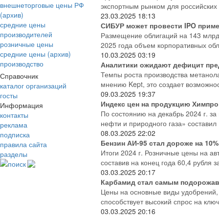
внешнеторговые цены РФ
экспортным рынком для российских 
(архив)
23.03.2025
18:13
средние цены
СИБУР может провести IPO приме
производителей
Размещение облигаций на 143 млрд
розничные цены
2025 года объем корпоративных обли
средние цены (архив)
10.03.2025
03:19
производство
Аналитики ожидают дефицит пред
Темпы роста производства метанола 
Справочник
мнению Kept, это создает возможно
каталог организаций
09.03.2025
19:37
госты
Индекс цен на продукцию Химпр
Информация
По состоянию на декабрь 2024 г. з
контакты
нефти и природного газа» составил 1
реклама
08.03.2025
22:02
подписка
Бензин АИ-95 стал дороже на 10%
правила сайта
Итоги 2024 г. Розничные цены на а
разделы
составив на конец года 60,4 рубля за 
поиск
03.03.2025
20:17
Карбамид стал самым подорожа
Цены на основные виды удобрений, 
способствует высокий спрос на клю
03.03.2025
20:16