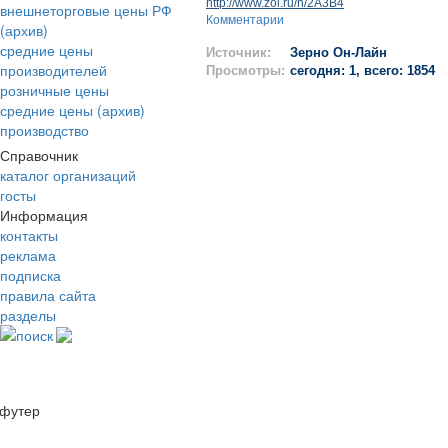
http://www.zol.ru/n/2A3B4
внешнеторговые цены РФ
Комментарии
(архив)
средние цены
Источник:
Зерно Он-Лайн
производителей
Просмотры:
сегодня: 1, всего: 1854
розничные цены
средние цены (архив)
производство
Справочник
каталог организаций
госты
Информация
контакты
реклама
подписка
правила сайта
разделы
поиск
футер