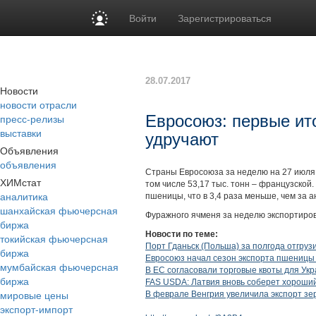
Войти
Зарегистрироваться
28.07.2017
Новости
новости отрасли
пресс-релизы
Евросоюз: первые ит
выставки
удручают
Объявления
объявления
Страны Евросоюза за неделю на 27 июля 
ХИМстат
том числе 53,17 тыс. тонн – французской.
аналитика
пшеницы, что в 3,4 раза меньше, чем за 
шанхайская фьючерсная
Фуражного ячменя за неделю экспортирован
биржа
Новости по теме:
токийская фьючерсная
Порт Гданьск (Польша) за полгода отгрузи
биржа
Евросоюз начал сезон экспорта пшеницы 
мумбайская фьючерсная
В ЕС согласовали торговые квоты для Ук
биржа
FAS USDA: Латвия вновь соберет хороши
мировые цены
В феврале Венгрия увеличила экспорт зе
экспорт-импорт