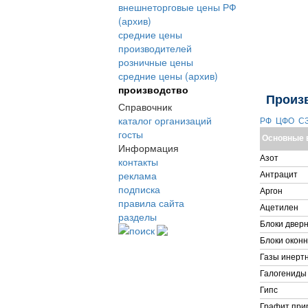
внешнеторговые цены РФ
(архив)
средние цены
производителей
розничные цены
средние цены (архив)
производство
Произ
Справочник
каталог организаций
РФ
ЦФО
С
госты
Основные 
Информация
Азот
контакты
реклама
Антрацит
подписка
Аргон
правила сайта
Ацетилен
разделы
Блоки дверн
поиск
Блоки окон
Газы инерт
Галогениды
Гипс
Графит при