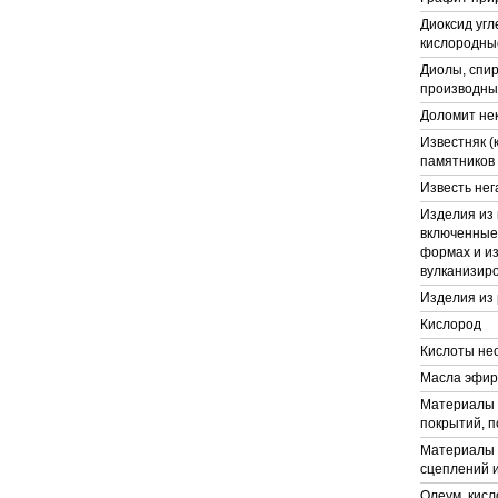
Диоксид угл
кислородны
Диолы, спир
производны
Доломит не
Известняк (
памятников 
Известь нег
Изделия из 
включенные 
формах и из
вулканизир
Изделия из
Кислород
Кислоты не
Масла эфи
Материалы 
покрытий, п
Материалы 
сцеплений 
Олеум, кисл