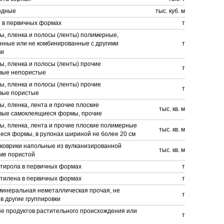
одные
тыс. куб. м
 в первичных формах
т
ы, пленка и полосы (ленты) полимерные,
нные или не комбинированные с другими
т
ми
ы, пленка и полосы (ленты) прочие
т
вые непористые
ы, пленка и полосы (ленты) прочие
т
вые пористые
ы, пленка, лента и прочие плоские
тыс. кв. м
вые самоклеящиеся формы, прочие
ы, пленка, лента и прочие плоские полимерные
тыс. кв. м
еся формы, в рулонах шириной не более 20 см
 коврики напольные из вулканизированной
тыс. кв. м
ме пористой
тирола в первичных формах
т
тилена в первичных формах
т
минеральная неметаллическая прочая, не
т
в другие группировки
е продуктов растительного происхождения или
т