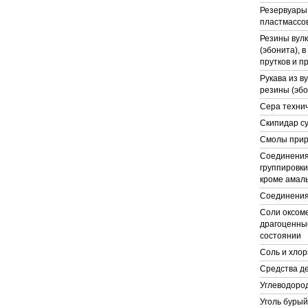
Резервуары,
пластмассо
Резины вул
(эбонита), в
прутков и 
Рукава из в
резины (эбо
Сера технич
Скипидар с
Смолы прир
Соединения 
группировки
кроме амал
Соединения
Соли оксоме
драгоценны
состоянии
Соль и хлор
Средства д
Углеводоро
Уголь бурый