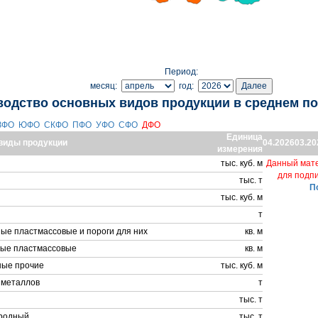
Период:
месяц:
год:
водство основных видов продукции в среднем п
ЗФО
ЮФО
СКФО
ПФО
УФО
СФО
ДФО
Единица
виды продукции
04.2026
03.20
измерения
тыс. куб. м
Данный мате
для подп
тыс. т
П
тыс. куб. м
т
ые пластмассовые и пороги для них
кв. м
ные пластмассовые
кв. м
ные прочие
тыс. куб. м
 металлов
т
тыс. т
родный
тыс. т