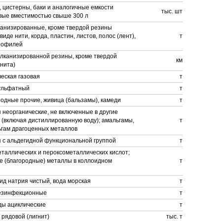
 цистерны, баки и аналогичные емкости
тыс. шт
вые вместимостью свыше 300 л
канизированные, кроме твердой резины
 виде нити, корда, пластин, листов, полос (лент),
т
профилей
улканизированной резины, кроме твердой
км
нита)
еская газовая
т
ульфатный
т
одные прочие, живица (бальзамы), камеди
т
неорганические, не включенные в другие
 (включая дистиллированную воду); амальгамы,
т
ьгам драгоценных металлов
 с альдегидной функциональной группой
т
таллических и пероксометаллических кислот;
е (благородные) металлы в коллоидном
т
ид натрия чистый, вода морская
т
езинфекционные
т
ды ациклические
т
 рядовой (лигнит)
тыс. т