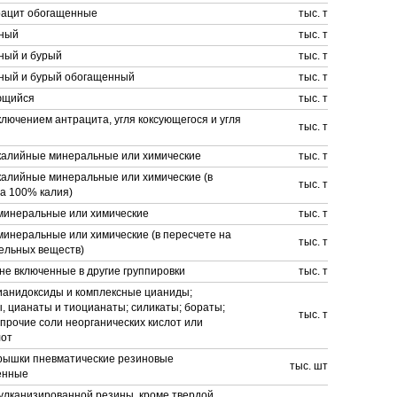
трацит обогащенные
тыс. т
нный
тыс. т
ный и бурый
тыс. т
нный и бурый обогащенный
тыс. т
ующийся
тыс. т
сключением антрацита, угля коксующегося и угля
тыс. т
калийные минеральные или химические
тыс. т
калийные минеральные или химические (в
тыс. т
а 100% калия)
минеральные или химические
тыс. т
минеральные или химические (в пересчете на
тыс. т
ельных веществ)
не включенные в другие группировки
тыс. т
ианидоксиды и комплексные цианиды;
 цианаты и тиоцианаты; силикаты; бораты;
тыс. т
прочие соли неорганических кислот или
лот
рышки пневматические резиновые
тыс. шт
енные
улканизированной резины, кроме твердой