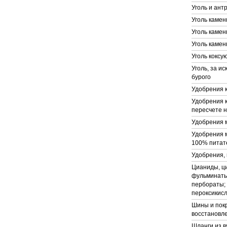
Уголь и ан
Уголь каме
Уголь камен
Уголь каме
Уголь кокс
Уголь, за и
бурого
Удобрения 
Удобрения 
пересчете н
Удобрения 
Удобрения 
100% питат
Удобрения, 
Цианиды, ц
фульминаты,
пербораты; 
пероксикис
Шины и пок
восстановл
Шланги из в