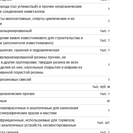
ерода (газ углекислый) и прочие неорганические
т
е соединения неметаллов
ты многоатомные, спирты циклические и их
т
е
кальцинированный
тыс. т
кроме камня известнякового для строительства и
тыс. т
и заполнителя известнякового)
ашеная, гашеная и гидравлическая
тыс. т
вулканизированной резины прочие, не
в другие группировки; твердая резина во всех
т
делия из нее; напольные покрытия и коврики из
ованной пористой резины
 резиновых смесей
т
тыс. куб. м
органические прочие
тыс. т
рные
кг
лакокрасочные и аналогичные для нанесения
т
олиграфические краски и мастики
фрикционные, используемые для тормозов,
тыс. шт
и аналогичных устройств, несмонтированные
ота серная
тыс. т