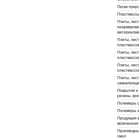
Пески прир
Пластмассы
Плиты, лист
неармирова
материала
Плиты, лист
пластмассо
Плиты, лист
пластмассо
Плиты, лист
пластмассо
Плиты, лист
самоклеящи
Покрытия и
резины, кро
Полимеры с
Полимеры э
Продукция 
включенная 
Производны
смол