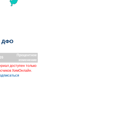
о ДФО
Процентное
26
изменение
риал доступен только
исчиков ХимОнлайн.
одписаться