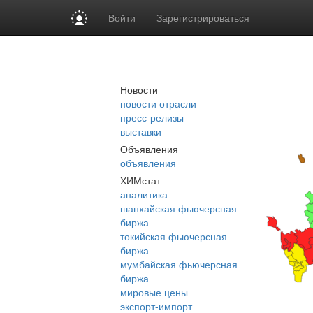
Войти
Зарегистрироваться
Новости
новости отрасли
пресс-релизы
выставки
Объявления
объявления
ХИМстат
аналитика
шанхайская фьючерсная
биржа
токийская фьючерсная
биржа
мумбайская фьючерсная
биржа
мировые цены
экспорт-импорт