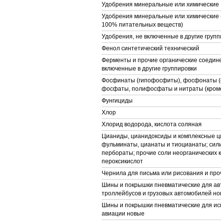
Удобрения минеральные или химические
Удобрения минеральные или химические (
100% питательных веществ)
Удобрения, не включенные в другие групп
Фенол синтетический технический
Ферменты и прочие органические соедине
включенные в другие группировки
Фосфинаты (гипофосфиты), фосфонаты 
фосфаты, полифосфаты и нитраты (кроме
Фунгициды
Хлор
Хлорид водорода, кислота соляная
Цианиды, цианидоксиды и комплексные ц
фульминаты, цианаты и тиоцианаты; сили
пербораты; прочие соли неорганических 
пероксикислот
Чернила для письма или рисования и про
Шины и покрышки пневматические для ав
троллейбусов и грузовых автомобилей н
Шины и покрышки пневматические для ис
авиации новые