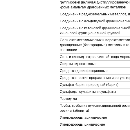
группировки (включая дистиллированную 
кроме амальгам драгоценных металлов
Соединения редкоземельных металлов, и
Соединения с альдегидной функциональн
Соединения с кетоновой функциональной
хиноновой функциональной группой
Соли оксометаллических и пероксометалл
драгоценные (благородные) металлы в к
состоянии
Соль и хлорид натрия чистый, вода морск
Спирты одноатомные
Средства дезинфекционные
Средства против прорастания и регулято
Сульфат бария природный (барит)
Сульфиды, сульфиты и сульфаты
Термоугли
Трубы, трубки из вулканизированной рези
резины (эбонита)
Углеводороды ациклические
Углеводороды циклические