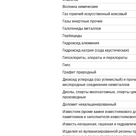
Волокна химические
Газ горючий искусственный коксовый
Газы инертные прочие
Галогениды металлов
Гербициды
Гидроксид алюминия
Гидроксид натрия (сода каустическая)
Гипохлориты, хлораты и перхлораты
Гипс
Графит природный
Диоксид углерода (газ углекислый) и про
кислородные соединения неметаллов
Диолы, спирты многоатомные, спирты цик
производные
Доломит некальцинированный
Известняк (кроме камня известнякового д
памятников и заполнителя известняковог
Известь негашеная, гашеная и гидравлич
Изделия из вулканизированной резины пр