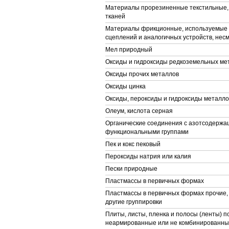
Материалы прорезиненные текстильные,
тканей
Материалы фрикционные, используемые 
сцеплений и аналогичных устройств, не
Мел природный
Оксиды и гидроксиды редкоземельных ме
Оксиды прочих металлов
Оксиды цинка
Оксиды, пероксиды и гидроксиды металло
Олеум, кислота серная
Органические соединения с азотсодерж
функциональными группами
Пек и кокс пековый
Пероксиды натрия или калия
Пески природные
Пластмассы в первичных формах
Пластмассы в первичных формах прочие,
другие группировки
Плиты, листы, пленка и полосы (ленты) 
неармированные или не комбинированные