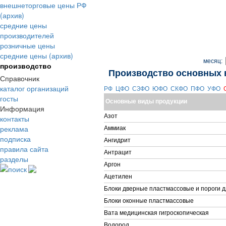
внешнеторговые цены РФ
(архив)
средние цены
производителей
розничные цены
средние цены (архив)
месяц:
производство
Производство основных 
Справочник
каталог организаций
РФ
ЦФО
СЗФО
ЮФО
СКФО
ПФО
УФО
госты
Основные виды продукции
Информация
Азот
контакты
реклама
Аммиак
подписка
Ангидрит
правила сайта
Антрацит
разделы
Аргон
поиск
Ацетилен
Блоки дверные пластмассовые и пороги д
Блоки оконные пластмассовые
Вата медицинская гигроскопическая
Водород