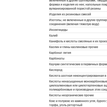
включенные в другие группировки; тверда
формах и изделия из нее; напольные покр
вулканизированной пористой резины
Изделия из резиновых смесей
Изотопы, не включенные в другие группиро
соединения (включая тяжелую воду)
Инсектициды
Калий
Канифоль и кислоты смоляные и их прои
Каолин и глины каолиновые прочие
Карбонат лития
Карбонаты
Каучуки синтетические в первичных форм
Кислород
Кислота азотная неконцентрированная в
Кислоты ненасыщенные монокарбоновые,
циклоалкеновые или циклотерпеновые ац
поликарбоновые и производные этих сое
Кислоты неорганические прочие
Кокс и полукокс из каменного угля, бурого 
торфа, уголь ретортный