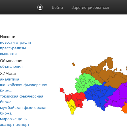
Войти
Зарегистрироваться
Новости
новости отрасли
пресс-релизы
выставки
Объявления
объявления
ХИМстат
аналитика
шанхайская фьючерсная
биржа
токийская фьючерсная
биржа
мумбайская фьючерсная
биржа
мировые цены
экспорт-импорт