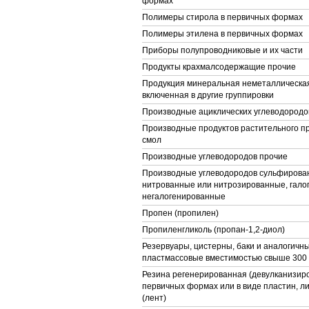
формах
Полимеры стирола в первичных формах
Полимеры этилена в первичных формах
Приборы полупроводниковые и их части
Продукты крахмалсодержащие прочие
Продукция минеральная неметаллическая
включенная в другие группировки
Производные ациклических углеводород
Производные продуктов растительного п
смол
Производные углеводородов прочие
Производные углеводородов сульфирова
нитрованные или нитрозированные, гало
негалогенированные
Пропен (пропилен)
Пропиленгликоль (пропан-1,2-диол)
Резервуары, цистерны, баки и аналогичн
пластмассовые вместимостью свыше 300
Резина регенерированная (девулканизиро
первичных формах или в виде пластин, л
(лент)