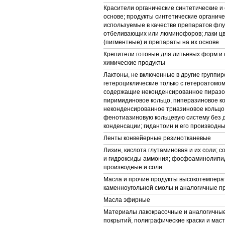
Красители органические синтетические и 
основе; продукты синтетические органиче
используемые в качестве препаратов фл
отбеливающих или люминофоров; лаки ц
(пигментные) и препараты на их основе
Крепители готовые для литьевых форм и 
химические продукты
Лактоны, не включенные в другие группир
гетероциклические только с гетероатомом
содержащие неконденсированное пиразо
пиримидиновое кольцо, пиперазиновое ко
неконденсированное триазиновое кольцо
фенотиазиновую кольцевую систему без
конденсации; гидантоин и его производн
Ленты конвейерные резинотканевые
Лизин, кислота глутаминовая и их соли; 
и гидроксиды аммония; фосфоаминолипид
производные и соли
Масла и прочие продукты высокотемпера
каменноугольной смолы и аналогичные п
Масла эфирные
Материалы лакокрасочные и аналогичны
покрытий, полиграфические краски и мас