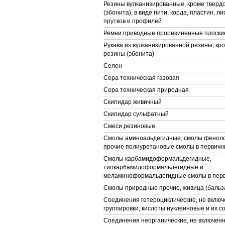
Резины вулканизированные, кроме тверд
(эбонита), в виде нити, корда, пластин, ли
прутков и профилей
Ремни приводные прорезиненные плоски
Рукава из вулканизированной резины, кр
резины (эбонита)
Селен
Сера техническая газовая
Сера техническая природная
Скипидар живичный
Скипидар сульфатный
Смеси резиновые
Смолы аминоальдегидные, смолы фенол
прочие полиуретановые смолы в первич
Смолы карбамидоформальдегидные,
тиокарбамидоформальдегидные и
меламиноформальдегидные смолы в пер
Смолы природные прочие, живица (бальз
Соединения гетероциклические, не включ
группировки; кислоты нуклеиновые и их с
Соединения неорганические, не включенн