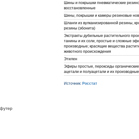
Шины и покрышки пневматические резин
восстановленные
Шины, покрышки и камеры резиновые но
Шланги из вулканизированной резины, кр
резины (эбонита)
Экстракты дубильные растительного про
танины и их соли, простые и сложные эф
производные; красящие вещества растит
животного происхождения
Этилен
Эфиры простые, пероксиды органические,
ацетали и полуацетали и их производные
Источник:
Росстат
футер