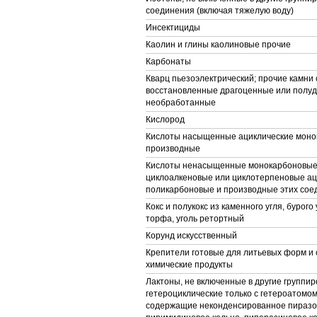
соединения (включая тяжелую воду)
Инсектициды
Каолин и глины каолиновые прочие
Карбонаты
Кварц пьезоэлектрический; прочие камни
восстановленные драгоценные или полу
необработанные
Кислород
Кислоты насыщенные ациклические моно
производные
Кислоты ненасыщенные монокарбоновые,
циклоалкеновые или циклотерпеновые ац
поликарбоновые и производные этих сое
Кокс и полукокс из каменного угля, бурого 
торфа, уголь ретортный
Корунд искусственный
Крепители готовые для литьевых форм и 
химические продукты
Лактоны, не включенные в другие группир
гетероциклические только с гетероатомом
содержащие неконденсированное пиразо