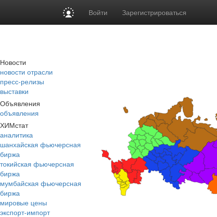
Войти
Зарегистрироваться
Новости
новости отрасли
пресс-релизы
выставки
Объявления
объявления
ХИМстат
аналитика
шанхайская фьючерсная
биржа
токийская фьючерсная
биржа
мумбайская фьючерсная
биржа
мировые цены
экспорт-импорт