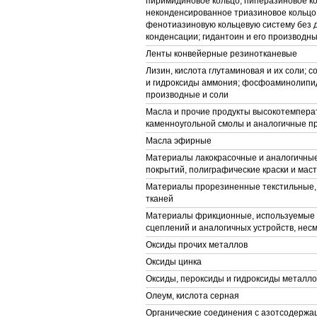
пиримидиновое кольцо, пиперазиновое ко
неконденсированное триазиновое кольцо
фенотиазиновую кольцевую систему без
конденсации; гидантоин и его производн
Ленты конвейерные резинотканевые
Лизин, кислота глутаминовая и их соли; 
и гидроксиды аммония; фосфоаминолипид
производные и соли
Масла и прочие продукты высокотемпера
каменноугольной смолы и аналогичные п
Масла эфирные
Материалы лакокрасочные и аналогичны
покрытий, полиграфические краски и мас
Материалы прорезиненные текстильные,
тканей
Материалы фрикционные, используемые 
сцеплений и аналогичных устройств, не
Оксиды прочих металлов
Оксиды цинка
Оксиды, пероксиды и гидроксиды металло
Олеум, кислота серная
Органические соединения с азотсодерж