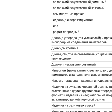
Газ горючий искусственный доменный
Газ горючий искусственный коксовый
Газы инертные прочие
Гидроксид и пероксид магния
Гипс
Графит природный
Диоксид углерода (газ углекислый) и про
кислородные соединения неметаллов
Диоксиды кремния
Диолы, спирты многоатомные, спирты цик
производные
Доломит некальцинированный
Известняк (кроме камня известнякового д
памятников и заполнителя известняковог
Известь негашеная, гашеная и гидравлич
Изделия из вулканизированной резины пр
включенные в другие группировки; тверда
формах и изделия из нее; напольные покр
вулканизированной пористой резины
Изделия из резиновых смесей
Изотопы, не включенные в другие группиро