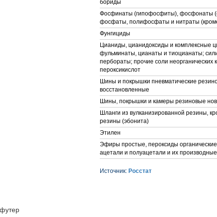
бориды
Фосфинаты (гипофосфиты), фосфонаты 
фосфаты, полифосфаты и нитраты (кроме
Фунгициды
Цианиды, цианидоксиды и комплексные ц
фульминаты, цианаты и тиоцианаты; сили
пербораты; прочие соли неорганических 
пероксикислот
Шины и покрышки пневматические резин
восстановленные
Шины, покрышки и камеры резиновые но
Шланги из вулканизированной резины, кр
резины (эбонита)
Этилен
Эфиры простые, пероксиды органические,
ацетали и полуацетали и их производные
Источник:
Росстат
футер