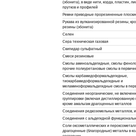
(эбонита), в виде нити, корда, пластин, ли
прутков и профилей
Ремни приводные прорезиненные плоски
Рукава из вулканизированной резины, кр
резины (эбонита)
Селен
Сера техническая газовая
Скипидар сульфатный
Смеси резиновые
Смолы аминоальдегидные, смолы фенол
прочие полиуретановые смолы в первич
Смолы карбамидоформальдегидные,
тиокарбамидоформальдегидные и
меламиноформальдегидные смолы в пер
Соединения неорганические, не включенн
группировки (включая дистиллированную 
кроме амальгам драгоценных металлов
Соединения редкоземельных металлов, и
Соединения с альдегидной функциональн
Соли оксометаллических и пероксометалл
драгоценные (благородные) металлы в к