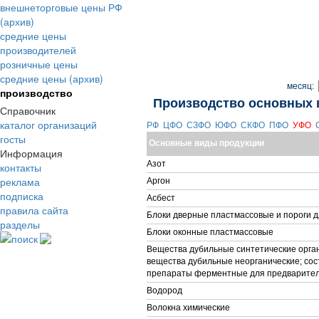
внешнеторговые цены РФ
(архив)
средние цены
производителей
розничные цены
средние цены (архив)
месяц:
производство
Производство основных 
Справочник
каталог организаций
РФ
ЦФО
СЗФО
ЮФО
СКФО
ПФО
УФО
госты
Основные виды продукции
Информация
Азот
контакты
реклама
Аргон
подписка
Асбест
правила сайта
Блоки дверные пластмассовые и пороги д
разделы
Блоки оконные пластмассовые
поиск
Вещества дубильные синтетические орга
вещества дубильные неорганические; сос
препараты ферментные для предварител
Водород
Волокна химические