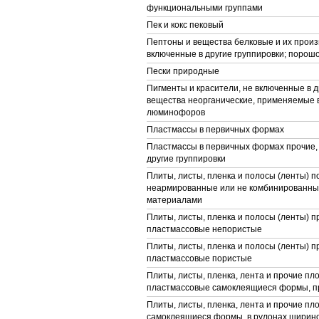
функциональными группами
Пек и кокс пековый
Пептоны и вещества белковые и их произ
включенные в другие группировки; порошо
Пески природные
Пигменты и красители, не включенные в д
вещества неорганические, применяемые в
люминофоров
Пластмассы в первичных формах
Пластмассы в первичных формах прочие,
другие группировки
Плиты, листы, пленка и полосы (ленты) 
неармированные или не комбинированные
материалами
Плиты, листы, пленка и полосы (ленты) п
пластмассовые непористые
Плиты, листы, пленка и полосы (ленты) п
пластмассовые пористые
Плиты, листы, пленка, лента и прочие пл
пластмассовые самоклеящиеся формы, п
Плиты, листы, пленка, лента и прочие п
самоклеящиеся формы, в рулонах ширино