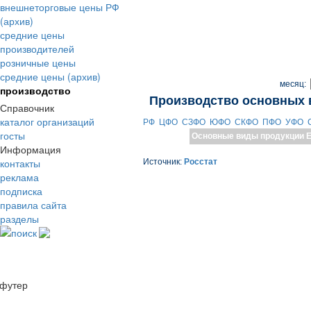
внешнеторговые цены РФ
(архив)
средние цены
производителей
розничные цены
средние цены (архив)
месяц:
производство
Производство основных 
Справочник
каталог организаций
РФ
ЦФО
СЗФО
ЮФО
СКФО
ПФО
УФО
госты
Основные виды продукции
Е
Информация
контакты
Источник:
Росстат
реклама
подписка
правила сайта
разделы
поиск
футер