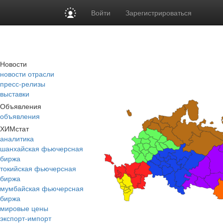
Войти
Зарегистрироваться
Новости
новости отрасли
пресс-релизы
выставки
Объявления
объявления
ХИМстат
аналитика
шанхайская фьючерсная
биржа
токийская фьючерсная
биржа
мумбайская фьючерсная
биржа
мировые цены
экспорт-импорт