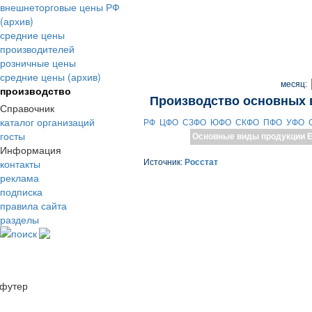
внешнеторговые цены РФ
(архив)
средние цены
производителей
розничные цены
средние цены (архив)
месяц:
производство
Производство основных 
Справочник
каталог организаций
РФ
ЦФО
СЗФО
ЮФО
СКФО
ПФО
УФО
госты
Основные виды продукции
Е
Информация
контакты
Источник:
Росстат
реклама
подписка
правила сайта
разделы
поиск
футер