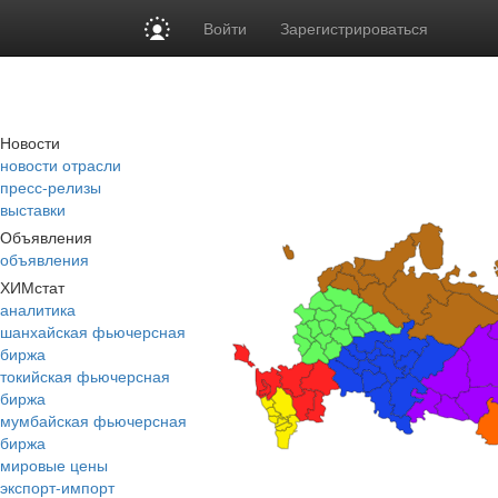
Войти
Зарегистрироваться
Новости
новости отрасли
пресс-релизы
выставки
Объявления
объявления
ХИМстат
аналитика
шанхайская фьючерсная
биржа
токийская фьючерсная
биржа
мумбайская фьючерсная
биржа
мировые цены
экспорт-импорт