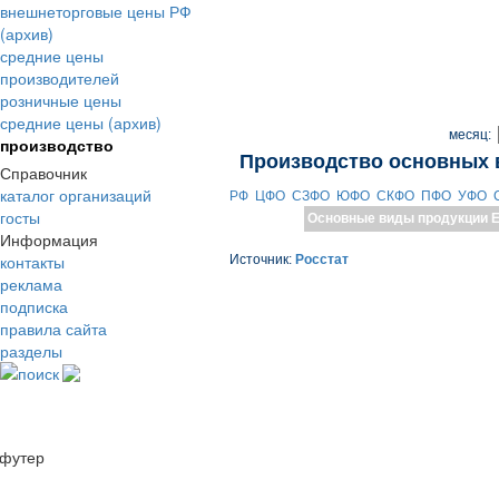
внешнеторговые цены РФ
(архив)
средние цены
производителей
розничные цены
средние цены (архив)
месяц:
производство
Производство основных 
Справочник
каталог организаций
РФ
ЦФО
СЗФО
ЮФО
СКФО
ПФО
УФО
госты
Основные виды продукции
Е
Информация
контакты
Источник:
Росстат
реклама
подписка
правила сайта
разделы
поиск
футер