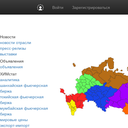
Войти
Зарегистрироваться
Новости
новости отрасли
пресс-релизы
выставки
Объявления
объявления
ХИМстат
аналитика
шанхайская фьючерсная
биржа
токийская фьючерсная
биржа
мумбайская фьючерсная
биржа
мировые цены
экспорт-импорт