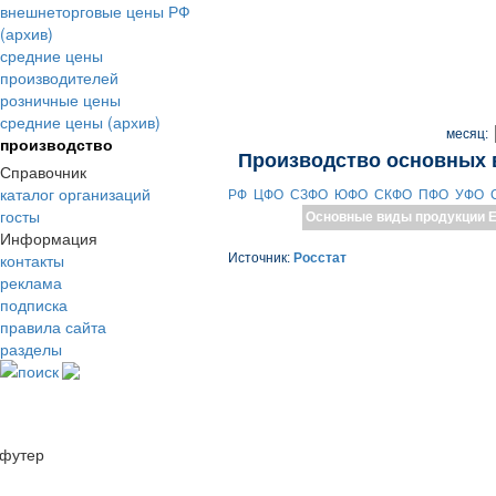
внешнеторговые цены РФ
(архив)
средние цены
производителей
розничные цены
средние цены (архив)
месяц:
производство
Производство основных 
Справочник
каталог организаций
РФ
ЦФО
СЗФО
ЮФО
СКФО
ПФО
УФО
госты
Основные виды продукции
Е
Информация
контакты
Источник:
Росстат
реклама
подписка
правила сайта
разделы
поиск
футер