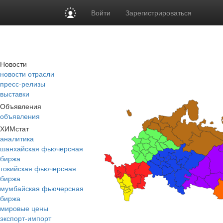
Войти
Зарегистрироваться
Новости
новости отрасли
пресс-релизы
выставки
Объявления
объявления
ХИМстат
аналитика
шанхайская фьючерсная
биржа
токийская фьючерсная
биржа
мумбайская фьючерсная
биржа
мировые цены
экспорт-импорт