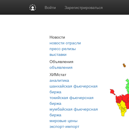
Войти
Зарегистрироваться
Новости
новости отрасли
пресс-релизы
выставки
Объявления
объявления
ХИМстат
аналитика
шанхайская фьючерсная
биржа
токийская фьючерсная
биржа
мумбайская фьючерсная
биржа
мировые цены
экспорт-импорт