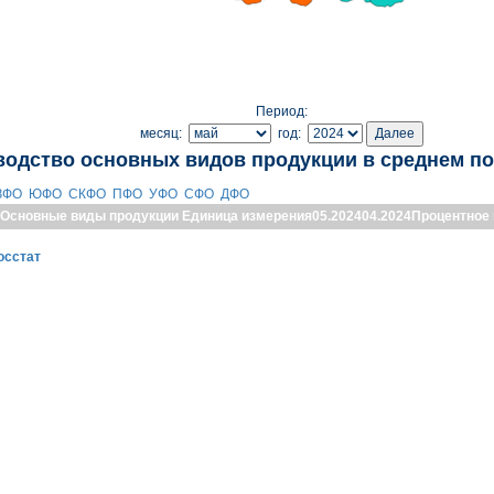
Период:
месяц:
год:
водство основных видов продукции в среднем по
ЗФО
ЮФО
СКФО
ПФО
УФО
СФО
ДФО
Основные виды продукции
Единица измерения
05.2024
04.2024
Процентное
осстат