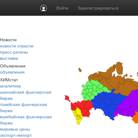
Войти
Зарегистрироваться
Новости
новости отрасли
пресс-релизы
выставки
Объявления
объявления
ХИМстат
аналитика
шанхайская фьючерсная
биржа
токийская фьючерсная
биржа
мумбайская фьючерсная
биржа
мировые цены
экспорт-импорт