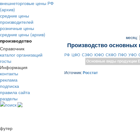
внешнеторговые цены РФ
(архив)
средние цены
производителей
розничные цены
средние цены (архив)
месяц:
производство
Производство основных 
Справочник
каталог организаций
РФ
ЦФО
СЗФО
ЮФО
СКФО
ПФО
УФО
госты
Основные виды продукции
Е
Информация
контакты
Источник:
Росстат
реклама
подписка
правила сайта
разделы
поиск
футер