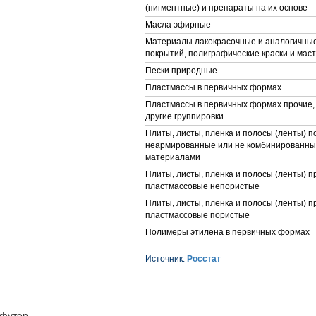
(пигментные) и препараты на их основе
Масла эфирные
Материалы лакокрасочные и аналогичны
покрытий, полиграфические краски и мас
Пески природные
Пластмассы в первичных формах
Пластмассы в первичных формах прочие,
другие группировки
Плиты, листы, пленка и полосы (ленты) 
неармированные или не комбинированные
материалами
Плиты, листы, пленка и полосы (ленты) п
пластмассовые непористые
Плиты, листы, пленка и полосы (ленты) п
пластмассовые пористые
Полимеры этилена в первичных формах
Источник:
Росстат
футер