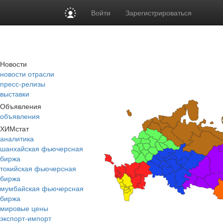
Войти
Зарегистрироваться
Новости
новости отрасли
пресс-релизы
выставки
Объявления
объявления
ХИМстат
аналитика
шанхайская фьючерсная
биржа
токийская фьючерсная
биржа
мумбайская фьючерсная
биржа
мировые цены
экспорт-импорт