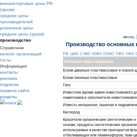
внешнеторговые цены РФ
(архив)
средние цены
производителей
розничные цены
средние цены (архив)
месяц:
производство
Производство основных 
Справочник
каталог организаций
РФ
ЦФО
СЗФО
ЮФО
СКФО
ПФО
УФО
госты
Основные виды продукции
Информация
Блоки дверные пластмассовые и пороги д
контакты
реклама
Блоки оконные пластмассовые
подписка
Гипс
правила сайта
Известняк (кроме камня известнякового д
разделы
памятников и заполнителя известняковог
поиск
Известь негашеная, гашеная и гидравлич
Кислород
Красители органические синтетические и 
основе; продукты синтетические органиче
используемые в качестве препаратов фл
отбеливающих или люминофоров; лаки ц