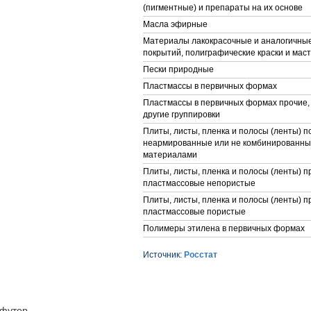
(пигментные) и препараты на их основе
Масла эфирные
Материалы лакокрасочные и аналогичны
покрытий, полиграфические краски и мас
Пески природные
Пластмассы в первичных формах
Пластмассы в первичных формах прочие,
другие группировки
Плиты, листы, пленка и полосы (ленты) 
неармированные или не комбинированные
материалами
Плиты, листы, пленка и полосы (ленты) п
пластмассовые непористые
Плиты, листы, пленка и полосы (ленты) п
пластмассовые пористые
Полимеры этилена в первичных формах
Источник:
Росстат
футер