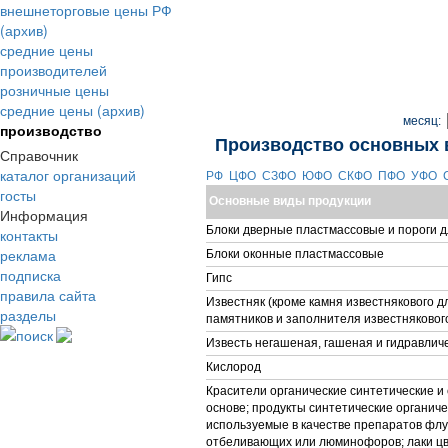
внешнеторговые цены РФ
(архив)
средние цены
производителей
розничные цены
средние цены (архив)
месяц:
производство
Производство основных 
Справочник
каталог организаций
РФ
ЦФО
СЗФО
ЮФО
СКФО
ПФО
УФО
госты
Основные виды продукции
Информация
Блоки дверные пластмассовые и пороги д
контакты
реклама
Блоки оконные пластмассовые
подписка
Гипс
правила сайта
Известняк (кроме камня известнякового д
разделы
памятников и заполнителя известняковог
поиск
Известь негашеная, гашеная и гидравлич
Кислород
Красители органические синтетические и 
основе; продукты синтетические органиче
используемые в качестве препаратов фл
отбеливающих или люминофоров; лаки ц