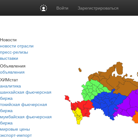
Войти
Зарегистрироваться
Новости
новости отрасли
пресс-релизы
выставки
Объявления
объявления
ХИМстат
аналитика
шанхайская фьючерсная
биржа
токийская фьючерсная
биржа
мумбайская фьючерсная
биржа
мировые цены
экспорт-импорт