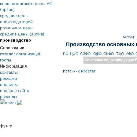
внешнеторговые цены РФ
(архив)
средние цены
производителей
розничные цены
средние цены (архив)
месяц:
производство
Производство основных 
Справочник
каталог организаций
РФ
ЦФО
СЗФО
ЮФО
СКФО
ПФО
УФО
госты
Основные виды продукции
Е
Информация
контакты
Источник:
Росстат
реклама
подписка
правила сайта
разделы
поиск
футер