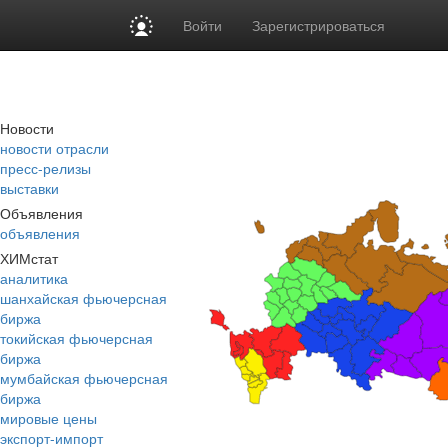
Войти
Зарегистрироваться
Новости
новости отрасли
пресс-релизы
выставки
Объявления
объявления
ХИМстат
аналитика
шанхайская фьючерсная
биржа
токийская фьючерсная
биржа
мумбайская фьючерсная
биржа
мировые цены
экспорт-импорт