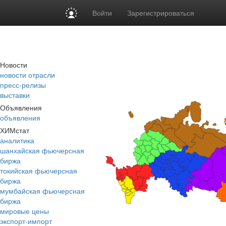
Войти
Зарегистрироваться
Новости
новости отрасли
пресс-релизы
выставки
Объявления
объявления
ХИМстат
аналитика
шанхайская фьючерсная
биржа
токийская фьючерсная
биржа
мумбайская фьючерсная
биржа
мировые цены
экспорт-импорт