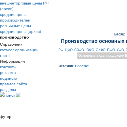
внешнеторговые цены РФ
(архив)
средние цены
производителей
розничные цены
средние цены (архив)
месяц:
производство
Производство основных 
Справочник
каталог организаций
РФ
ЦФО
СЗФО
ЮФО
СКФО
ПФО
УФО
госты
Основные виды продукции
Е
Информация
контакты
Источник:
Росстат
реклама
подписка
правила сайта
разделы
поиск
футер