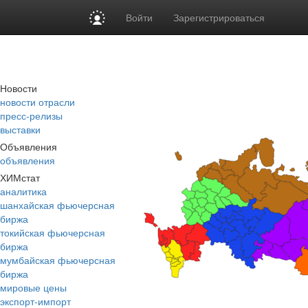
Войти
Зарегистрироваться
Новости
новости отрасли
пресс-релизы
выставки
Объявления
объявления
ХИМстат
аналитика
шанхайская фьючерсная
биржа
токийская фьючерсная
биржа
мумбайская фьючерсная
биржа
мировые цены
экспорт-импорт