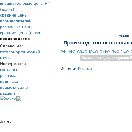
внешнеторговые цены РФ
(архив)
средние цены
производителей
розничные цены
средние цены (архив)
месяц:
производство
Производство основных 
Справочник
каталог организаций
РФ
ЦФО
СЗФО
ЮФО
СКФО
ПФО
УФО
госты
Основные виды продукции
Е
Информация
контакты
Источник:
Росстат
реклама
подписка
правила сайта
разделы
поиск
футер