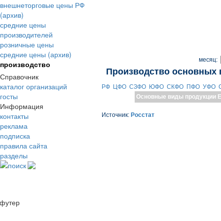
внешнеторговые цены РФ
(архив)
средние цены
производителей
розничные цены
средние цены (архив)
месяц:
производство
Производство основных 
Справочник
каталог организаций
РФ
ЦФО
СЗФО
ЮФО
СКФО
ПФО
УФО
госты
Основные виды продукции
Е
Информация
контакты
Источник:
Росстат
реклама
подписка
правила сайта
разделы
поиск
футер