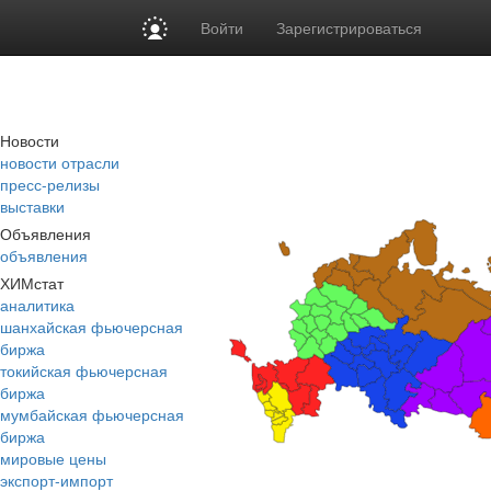
Войти
Зарегистрироваться
Новости
новости отрасли
пресс-релизы
выставки
Объявления
объявления
ХИМстат
аналитика
шанхайская фьючерсная
биржа
токийская фьючерсная
биржа
мумбайская фьючерсная
биржа
мировые цены
экспорт-импорт