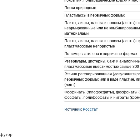
покрытий, полиграфические краски и мас
Пески природные
Пластмассы в первичных формах
Плиты, листы, пленка и полосы (ленты) 
неармированные или не комбинированные
материалами
Плиты, листы, пленка и полосы (ленты) п
пластмассовые непористые
Полимеры этилена в первичных формах
Резервуары, цистерны, баки и аналогичн
пластмассовые вместимостью свыше 300
Резина регенерированная (девулканизиро
первичных формах или в виде пластин, л
(лент)
Фосфинаты (гипофосфиты), фосфонаты 
фосфаты, полифосфаты и нитраты (кроме
Источник:
Росстат
футер