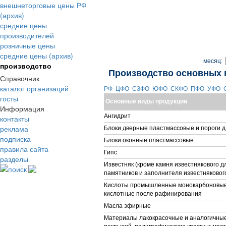
внешнеторговые цены РФ
(архив)
средние цены
производителей
розничные цены
средние цены (архив)
месяц:
производство
Производство основных 
Справочник
каталог организаций
РФ
ЦФО
СЗФО
ЮФО
СКФО
ПФО
УФО
госты
Основные виды продукции
Информация
Ангидрит
контакты
реклама
Блоки дверные пластмассовые и пороги д
подписка
Блоки оконные пластмассовые
правила сайта
Гипс
разделы
Известняк (кроме камня известнякового д
поиск
памятников и заполнителя известняковог
Кислоты промышленные монокарбоновые
кислотные после рафинирования
Масла эфирные
Материалы лакокрасочные и аналогичны