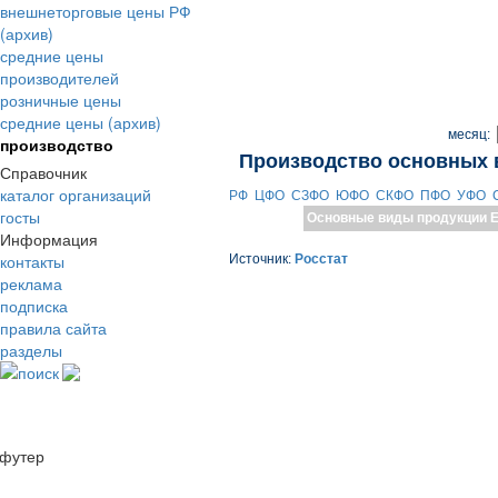
внешнеторговые цены РФ
(архив)
средние цены
производителей
розничные цены
средние цены (архив)
месяц:
производство
Производство основных 
Справочник
каталог организаций
РФ
ЦФО
СЗФО
ЮФО
СКФО
ПФО
УФО
госты
Основные виды продукции
Е
Информация
контакты
Источник:
Росстат
реклама
подписка
правила сайта
разделы
поиск
футер