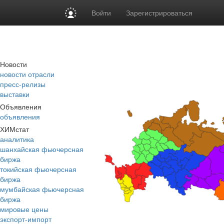
Войти
Зарегистрироваться
Новости
новости отрасли
пресс-релизы
выставки
Объявления
объявления
ХИМстат
аналитика
шанхайская фьючерсная
биржа
токийская фьючерсная
биржа
мумбайская фьючерсная
биржа
мировые цены
экспорт-импорт