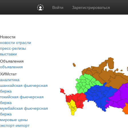
Войти
Зарегистрироваться
Новости
новости отрасли
пресс-релизы
выставки
Объявления
объявления
ХИМстат
аналитика
шанхайская фьючерсная
биржа
токийская фьючерсная
биржа
мумбайская фьючерсная
биржа
мировые цены
экспорт-импорт