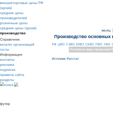
внешнеторговые цены РФ
(архив)
средние цены
производителей
розничные цены
средние цены (архив)
месяц:
производство
Производство основных 
Справочник
каталог организаций
РФ
ЦФО
СЗФО
ЮФО
СКФО
ПФО
УФО
госты
Основные виды продукции
Е
Информация
контакты
Источник:
Росстат
реклама
подписка
правила сайта
разделы
поиск
футер