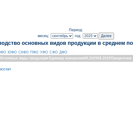
Период:
месяц:
год:
водство основных видов продукции в среднем по
ЗФО
ЮФО
СКФО
ПФО
УФО
СФО
ДФО
Основные виды продукции
Единица измерения
09.2025
08.2025
Процентное
осстат