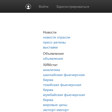
Войти
Зарегистрироваться
Новости
новости отрасли
пресс-релизы
выставки
Объявления
объявления
ХИМстат
аналитика
шанхайская фьючерсная
биржа
токийская фьючерсная
биржа
мумбайская фьючерсная
биржа
мировые цены
экспорт-импорт