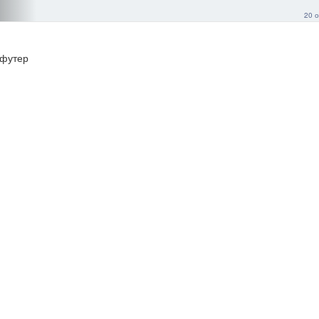
20 о
футер