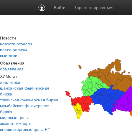
Войти
Зарегистрироваться
Новости
новости отрасли
пресс-релизы
выставки
Объявления
объявления
ХИМстат
аналитика
шанхайская фьючерсная
биржа
токийская фьючерсная биржа
мумбайская фьючерсная
биржа
мировые цены
экспорт-импорт
внешнеторговые цены РФ