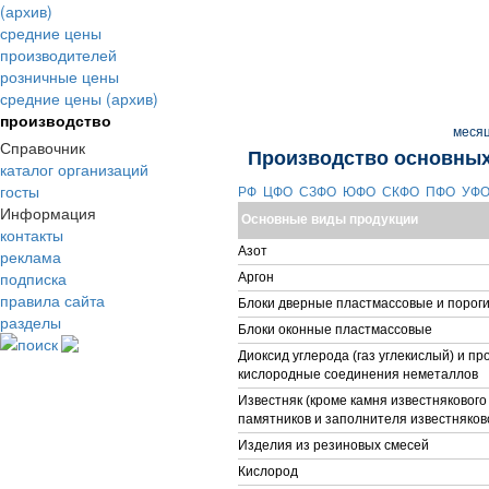
(архив)
средние цены
производителей
розничные цены
средние цены (архив)
производство
меся
Справочник
Производство основных
каталог организаций
госты
РФ
ЦФО
СЗФО
ЮФО
СКФО
ПФО
УФ
Информация
Основные виды продукции
контакты
Азот
реклама
подписка
Аргон
правила сайта
Блоки дверные пластмассовые и пороги
разделы
Блоки оконные пластмассовые
поиск
Диоксид углерода (газ углекислый) и п
кислородные соединения неметаллов
Известняк (кроме камня известнякового
памятников и заполнителя известняков
Изделия из резиновых смесей
Кислород