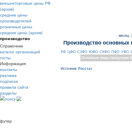
внешнеторговые цены РФ
(архив)
средние цены
производителей
розничные цены
средние цены (архив)
месяц:
производство
Производство основных 
Справочник
каталог организаций
РФ
ЦФО
СЗФО
ЮФО
СКФО
ПФО
УФО
госты
Основные виды продукции
Е
Информация
контакты
Источник:
Росстат
реклама
подписка
правила сайта
разделы
поиск
футер