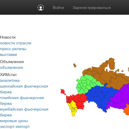
Войти
Зарегистрироваться
Новости
новости отрасли
пресс-релизы
выставки
Объявления
объявления
ХИМстат
аналитика
шанхайская фьючерсная
биржа
токийская фьючерсная
биржа
мумбайская фьючерсная
биржа
мировые цены
экспорт-импорт