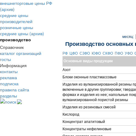
внешнеторговые цены РФ
(архив)
средние цены
производителей
розничные цены
средние цены (архив)
месяц:
производство
Производство основных 
Справочник
каталог организаций
РФ
ЦФО
СЗФО
ЮФО
СКФО
ПФО
УФО
госты
Основные виды продукции
Информация
Азот
контакты
реклама
Блоки оконные пластмассовые
подписка
Изделия из вулканизированной резины пр
правила сайта
включенные в другие группировки; тверда
разделы
формах и изделия из нее; напольные покр
вулканизированной пористой резины
поиск
Изделия из резиновых смесей
Кислород
Концентрат апатитовый
Концентраты нефелиновые