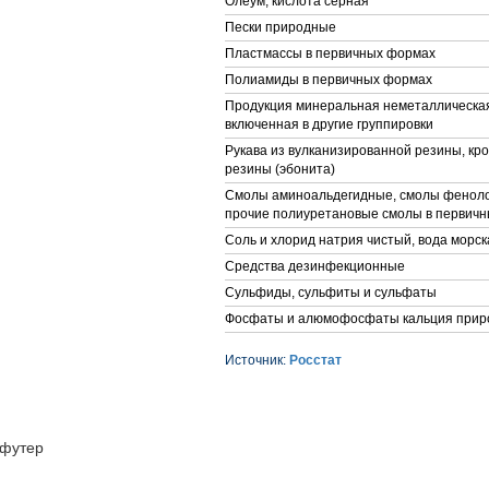
Олеум, кислота серная
Пески природные
Пластмассы в первичных формах
Полиамиды в первичных формах
Продукция минеральная неметаллическая
включенная в другие группировки
Рукава из вулканизированной резины, кр
резины (эбонита)
Смолы аминоальдегидные, смолы фенол
прочие полиуретановые смолы в первич
Соль и хлорид натрия чистый, вода морск
Средства дезинфекционные
Сульфиды, сульфиты и сульфаты
Фосфаты и алюмофосфаты кальция при
Источник:
Росстат
футер