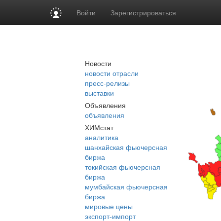
Войти
Зарегистрироваться
Новости
новости отрасли
пресс-релизы
выставки
Объявления
объявления
ХИМстат
аналитика
шанхайская фьючерсная
биржа
токийская фьючерсная
биржа
мумбайская фьючерсная
биржа
мировые цены
экспорт-импорт