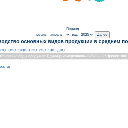
Период:
месяц:
год:
водство основных видов продукции в среднем по
ЗФО
ЮФО
СКФО
ПФО
УФО
СФО
ДФО
Основные виды продукции
Единица измерения
04.2025
03.2025
Процентное
осстат