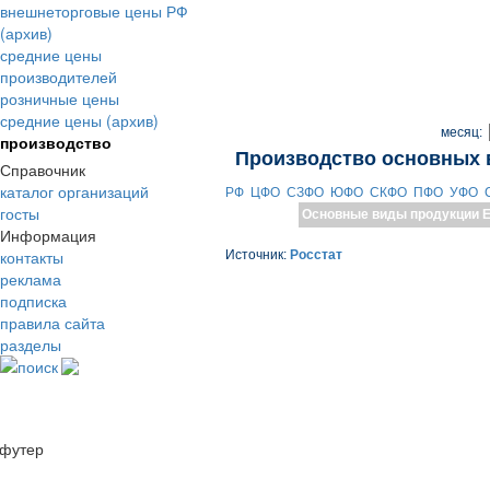
внешнеторговые цены РФ
(архив)
средние цены
производителей
розничные цены
средние цены (архив)
месяц:
производство
Производство основных 
Справочник
каталог организаций
РФ
ЦФО
СЗФО
ЮФО
СКФО
ПФО
УФО
госты
Основные виды продукции
Е
Информация
контакты
Источник:
Росстат
реклама
подписка
правила сайта
разделы
поиск
футер