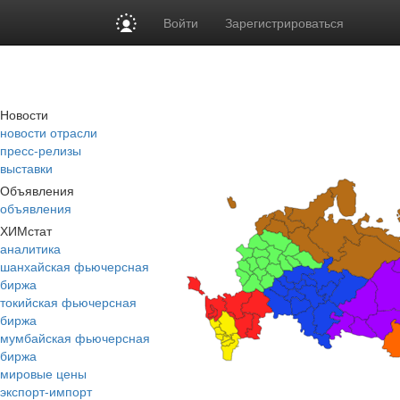
Войти
Зарегистрироваться
Новости
новости отрасли
пресс-релизы
выставки
Объявления
объявления
ХИМстат
аналитика
шанхайская фьючерсная
биржа
токийская фьючерсная
биржа
мумбайская фьючерсная
биржа
мировые цены
экспорт-импорт