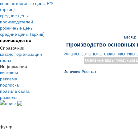
внешнеторговые цены РФ
(архив)
средние цены
производителей
розничные цены
средние цены (архив)
месяц:
производство
Производство основных 
Справочник
каталог организаций
РФ
ЦФО
СЗФО
ЮФО
СКФО
ПФО
УФО
госты
Основные виды продукции
Е
Информация
контакты
Источник:
Росстат
реклама
подписка
правила сайта
разделы
поиск
футер