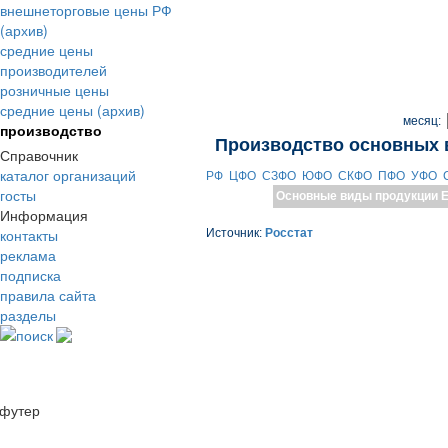
внешнеторговые цены РФ
(архив)
средние цены
производителей
розничные цены
средние цены (архив)
месяц:
производство
Производство основных 
Справочник
каталог организаций
РФ
ЦФО
СЗФО
ЮФО
СКФО
ПФО
УФО
госты
Основные виды продукции
Е
Информация
контакты
Источник:
Росстат
реклама
подписка
правила сайта
разделы
поиск
футер