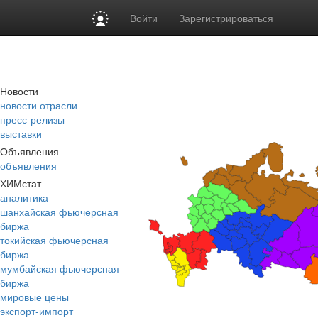
Войти
Зарегистрироваться
Новости
новости отрасли
пресс-релизы
выставки
Объявления
объявления
ХИМстат
аналитика
шанхайская фьючерсная
биржа
токийская фьючерсная
биржа
мумбайская фьючерсная
биржа
мировые цены
экспорт-импорт